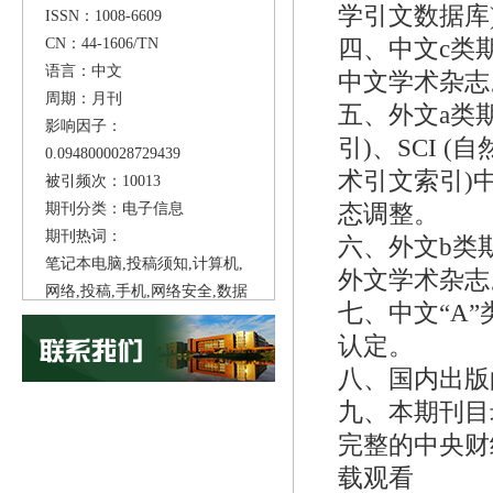
学引文数据库
ISSN：1008-6609
CN：44-1606/TN
四、中文c类
语言：中文
中文学术杂志
周期：月刊
五、外文a类期
影响因子：
引)、SCI (
0.0948000028729439
术引文索引)
被引频次：10013
期刊分类：电子信息
态调整。
期刊热词：
六、外文b类
笔记本电脑,投稿须知,计算机,
外文学术杂志
网络,投稿,手机,网络安全,数据
七、中文“A
库,互联网,云计算,
认定。
八、国内出版
九、本期刊目
完整的中央财
载观看